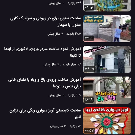
136 بازدید
2 سال پیش
08:13
ساخت ستون برای در ورودی و سرامیک کاری
ستون با سیمان
483 بازدید
2 سال پیش
13:21
آموزش نحوه ساخت سردر ورودی لاکچری از ابتدا
تا انتها!
2.1 هزار بازدید
2 سال پیش
38:30
آموزش ساخت ورودی باغ و ویلا با فضای خالی
برای فنس یا نرده!
930 بازدید
2 سال پیش
18:18
ساخت کاردستی آویز دیواری رنگی برای تزئین
اتاق
81 بازدید
3 سال پیش
02:57