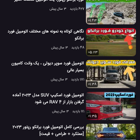
627 بازدید
3 سال پیش
01:43
نگاهی کوتاه به نمونه های مختلف اتومبیل فورد
برانکو
48 بازدید
3 سال پیش
05:23
اتومبیل فورد سوپر دیوتی ، یک وانت کامیون
بسیار عالی
171 بازدید
3 سال پیش
01:38
اتومبیل فورد اسکیپ SUV مدل 2023 آماده
گرفتن بازار از RAV 4 می شود
71 بازدید
3 سال پیش
01:35
بررسی کامل اتومبیل فورد برانکو رپتور 2023
[عملکرد + طراحی + قیمت]