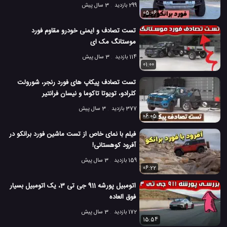
299 بازدید
3 سال پیش
05:06
تست تصادف و ایمنی خودرو مقاوم فورد
موستانگ مک ای
114 بازدید
3 سال پیش
01:00
تست تصادف پیکاپ های فورد رنجر، شورولت
کلرادو، تویوتا تاکوما و نیسان فرانتیر
377 بازدید
3 سال پیش
06:05
فیلم با نمای خاص از تست ماشین فورد برانکو در
آفرود کوهستانی!
159 بازدید
3 سال پیش
06:22
اتومبیل پورشه 911 جی تی 3، یک اتومبیل بسیار
فوق العاده
172 بازدید
3 سال پیش
15:54