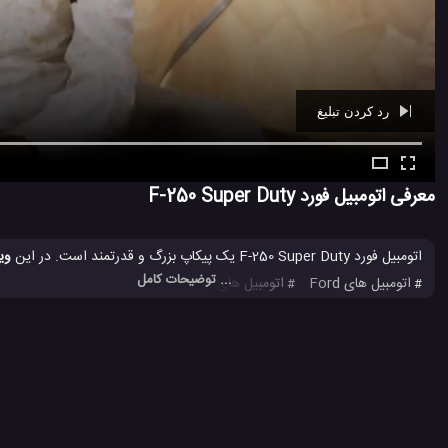
رد کردن تبلیغ
Ad -
00:40
معرفی اتومبیل فورد F-250 Super Duty
اتومبیل فورد F-250 Super Duty یک پیکاپ بزرگ و قدرتمند است. در این
وی
... توضیحات کامل
اتومبیل های Ford
اتومبیل های فورد
پیکاپ فورد
شرکت Ford
#
#
#
#
6.9 هزار بازدید
8 سال پیش
اتومبیل
ماشین
ویدئو
ویدئو های ماشین