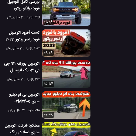
بررسی کامل اتومبیل
فورد برانکو رپتور
2023 [عملکرد +
299 بازدید
3 سال پیش
طراحی + قیمت]
05:06
تست آفرود اتومبیل
فورد رنجر رپتور 2023
در شرایط سخت
482 بازدید
3 سال پیش
08:28
اتومبیل پورشه 911 جی
تی 3، یک اتومبیل
بسیار فوق العاده
172 بازدید
3 سال پیش
15:54
اتومبیل بی ام دبلیو
سری 7M760e،
اتومبیل کاملا لوکس
98 بازدید
3 سال پیش
02:38
عملکرد شرکت اتومبیل
سازی تسلا در رنگ