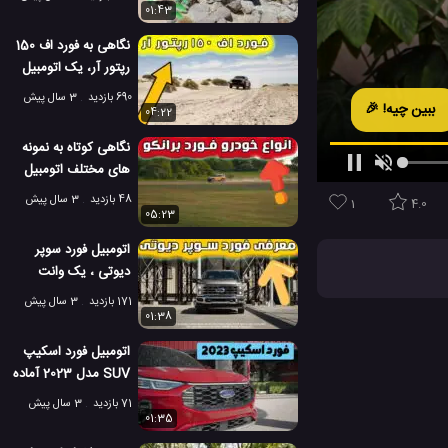
01:43
نگاهی به فورد اف 150
رپتور آر، یک اتومبیل
قدرتمند
690 بازدید
3 سال پیش
ببین چیه! 🎉
04:22
نگاهی کوتاه به نمونه
های مختلف اتومبیل
فورد برانکو
48 بازدید
3 سال پیش
1
4.0
05:23
اتومبیل فورد سوپر
دیوتی ، یک وانت
کامیون بسیار عالی
171 بازدید
3 سال پیش
01:38
اتومبیل فورد اسکیپ
SUV مدل 2023 آماده
گرفتن بازار از RAV 4
71 بازدید
3 سال پیش
می شود
01:35