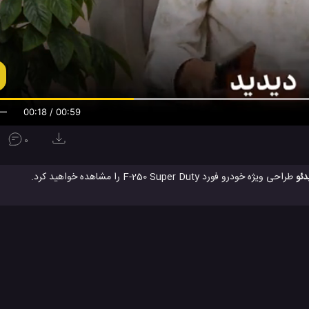
00:19 / 00:59
0
دئو
طراحی ویژه خودرو فورد F-250 Super Duty را مشاهده خواهید کرد.
شرکت فورد
فورد
کمپانی Ford
کمپانی فورد
ماشین های فورد
#
#
#
#
#