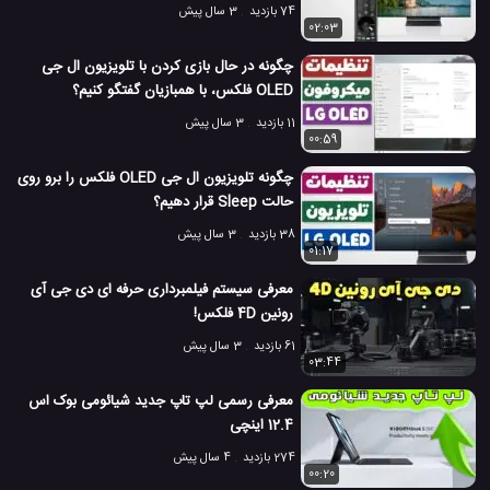
74 بازدید
3 سال پیش
02:03
چگونه در حال بازی کردن با تلویزیون ال جی
OLED فلکس، با همبازیان گفتگو کنیم؟
11 بازدید
3 سال پیش
00:59
چگونه تلویزیون ال جی OLED فلکس را برو روی
حالت Sleep قرار دهیم؟
38 بازدید
3 سال پیش
01:17
معرفی سیستم فیلمبرداری حرفه ای دی جی آی
رونین 4D فلکس!
61 بازدید
3 سال پیش
03:44
معرفی رسمی لپ تاپ جدید شیائومی بوک اس
12.4 اینچی
274 بازدید
4 سال پیش
00:20