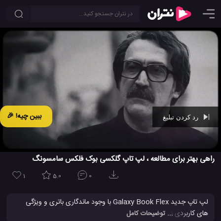
ببین چیه! 🎉
رد کردن تبلیغ
Ad -
00:28
راهی بهتر برای مطالعه ، لپ تاپ گلکسی بوک فلکس سامسونگ
1
5.0
0
لپ تاپ جدید Galaxy Book Flex با وجود ماندگاری باتری و ویژگی
های کاربردی برای مطالعه، مانند قلم S Pen و یا یادداشت صوتی
... توضیحات کامل