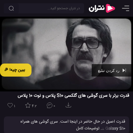
ببین چیه! 🎉
رد کردن تبلیغ
Ad -
00:29
قدرت برتر با سری گوشی های گلکسی S10 پلاس و نوت 10 پلاس
1
4.2
0
قدرت اصیل در حال حاضر در اینجا است. سری گوشی های همراه
Galaxy S10 + و Galaxy Note10 + که به تازگی معرفی و در همین سال
... توضیحات کامل