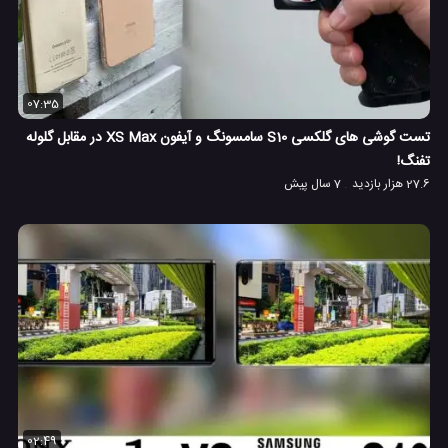
07:35
تست گوشی های گلکسی S10 سامسونگ و آیفون XS Max در مقابل گلوله
تفنگ!
27.6 هزار بازدید
7 سال پیش
02:49