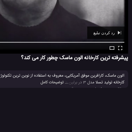
رد کردن تبلیغ
Ad -
00:29
پیشرفته ترین کارخانه الون ماسک چطور کار می کند؟
الون ماسک، کارافرین موفق آمریکایی، معروف به استفاده از نوین ترین تکنولو
کارخانه تولید تسلا مدل 3 در برلین دانست. گفته می شود خط تولد این کارخانه به گونه ای طراحی شده است که از مرحله شروع تا پایان کار
... توضیحات کامل
دخالت دست انسان صورت می گیرد. به طوری که بسیاری افراد فکر می کنن این وی
تولید اصلی این اتومبیل را می توان در کارخانه گیگافکتوری شهر برلین، متعلق به
خط تولید شرکت های با سابقه پیشرفته تر است؟
اتومبیل های تسلا
اتوموبیل تسلا
اتوموبیل تسلا مدل 3
تسلا
#
#
#
#
#
کمپانی تسلا
ماشین الکتریکی تسلا
ماشین تسلا
ماشین های الکتر
#
#
#
#