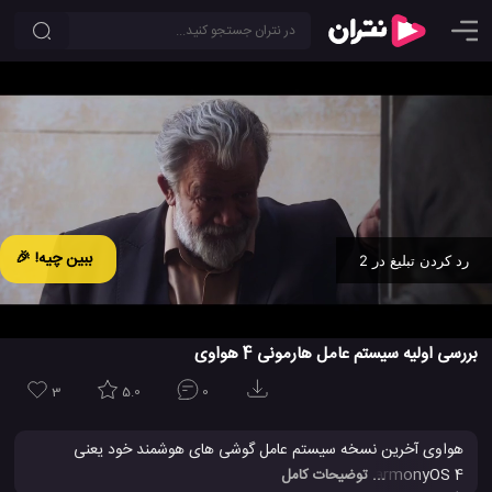
ببین چیه! 🎉
رد کردن تبلیغ در 2
Ad -
00:31
بررسی اولیه سیستم عامل هارمونی 4 هواوی
3
5.0
0
هواوی آخرین نسخه سیستم عامل گوشی های هوشمند خود یعنی
HarmonyOS 4 و یک دستیار A.I پیشرفته را معرفی کرد. این ویدیو
... توضیحات کامل