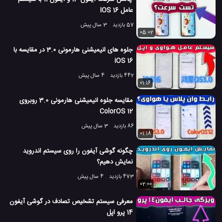
عامل IOS 16
398 بازدید
3 سال پیش
بررسی
تکنولوژی
موبایل
نقد و بررسی موبایل
57 بازدید
3 سال پیش
05:02
جلوه های انیمیشنی هارمونی 3.0 در مقایسه با
iOS 16
442 بازدید
4 سال پیش
01:16
مقایسه جلوه انیمیشنی هارمونی 3.0 روبروی
ColorOS 12
86 بازدید
3 سال پیش
01:18
چگونه گوشی آیفون را روی سیستم اندروید
نمایش دهیم؟
473 بازدید
4 سال پیش
02:00
معرفی سیستم تشخیص تصادف در گوشی آیفون
14 پرو اپل