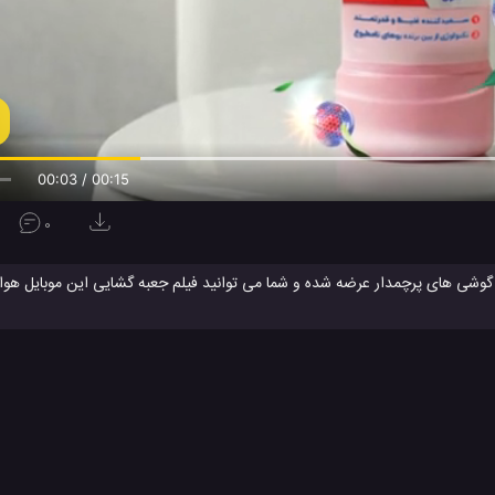
00:04 / 00:15
0
 به رقابت گوشی های پرچمدار عرضه شده و شما می توانید فیلم جعبه گشایی این موبایل هواو
خود، بر روی این گوشی از چیپست Kirin 9000S بهره برده که ساخ
ویژگی های گوشی میت 60 پرو هواوی می توا
تست موبایل میت 60 پرو هواوی
سیستم عامل هارمونی 4
#
#
 هواوی
طراحی موبایل Mate 60 Pro هواوی
گوشی جدید هواوی
محص
#
#
#