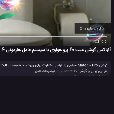
رد کردن تبلیغ در 1
Ad -
00:11
آنباکس گوشی میت 60 پرو هواوی با سیستم عامل هارمونی 4
گوشی Mate 60 Pro هواوی با طراحی متفاوت برای ورودی با شکوه
... توضیحات کامل
ما می دهد. همچنین قابل ذکر است که هواوی در کنار
سیستم عامل هارمونی 4
50 مگاپیکسلی با قابلیت فیلمبرداری 4K اشاره کرد.
بررسی فنی گوشی Mate 60 Pro هواوی
بررسی گوشی میت 60 پرو هواوی
#
#
سیستم عامل هارمونی او اس 4
سیستم عامل هارمونی هواوی
شرکت
#
#
#