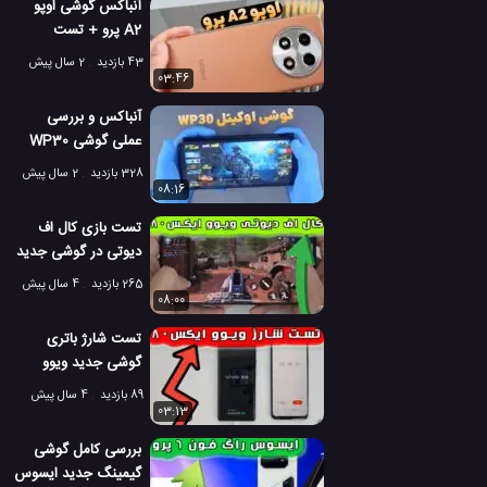
آنباکس گوشی اوپو
ارمونی او اس 4
A2 پرو + تست
کیفیت دوربین گوشی
43 بازدید
2 سال پیش
03:46
آنباکس و بررسی
عملی گوشی WP30
پرو اوکیتل، بهترین
328 بازدید
2 سال پیش
گوشی مقاوم!
08:16
تست بازی کال اف
دیوتی در گوشی جدید
ویوو ایکس 80 پرو
265 بازدید
4 سال پیش
08:00
تست شارژ باتری
گوشی جدید ویوو
ایکس 80 پرو
89 بازدید
4 سال پیش
03:13
بررسی کامل گوشی
گیمینگ جدید ایسوس