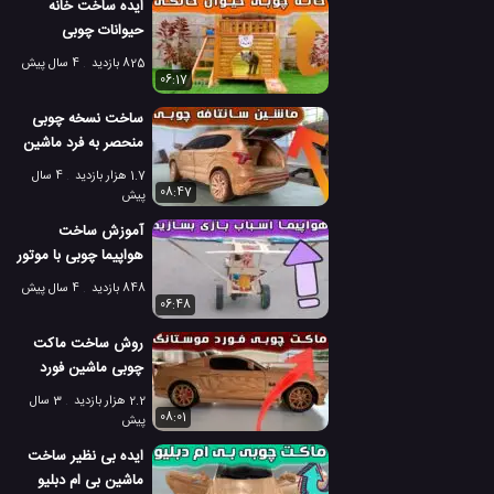
ایده ساخت خانه
حیوانات چوبی
مخصوص گربه ها
825 بازدید
4 سال پیش
06:17
ساخت نسخه چوبی
منحصر به فرد ماشین
هیوندای سانتافه
1.7 هزار بازدید
4 سال
08:47
پیش
آموزش ساخت
هواپیما چوبی با موتور
دی سی
848 بازدید
4 سال پیش
06:48
روش ساخت ماکت
چوبی ماشین فورد
موستانگ جی تی
2.2 هزار بازدید
3 سال
2013
08:01
پیش
ایده بی نظیر ساخت
ماشین بی ام دبلیو