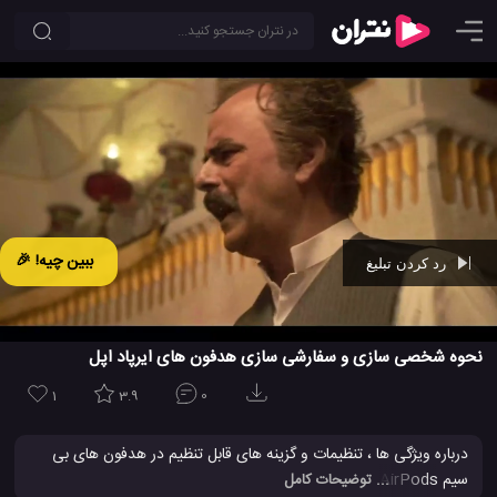
ببین چیه! 🎉
رد کردن تبلیغ
Ad -
00:43
نحوه شخصی سازی و سفارشی سازی هدفون های ایرپاد اپل
1
3.9
0
درباره ویژگی ها ، تنظیمات و گزینه های قابل تنظیم در هدفون های بی
سیم AirPods یا AirPods Pro اپل خود بیشتر بیاموزید. این
ویدئو
را
... توضیحات کامل