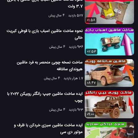
3.7 ولت
527 بازدید
4 سال پیش
01:58
نحوه ساخت ماشین اسباب بازی با قوطی کبریت
خالی
936 بازدید
4 سال پیش
02:53
ساخت نسخه چوبی منحصر به فرد ماشین
هیوندای سانتافه
1.7 هزار بازدید
4 سال پیش
08:47
ایده ساخت ماشین جیپ رانگلر روبیکن 2022 با
چوب
923 بازدید
4 سال پیش
09:00
ایده ساخت ماشین سبزی خردکن با ظرف و
موتور دی سی