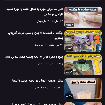
چوب را به شکل پیچ در آورید و برای پیچیدن آن درون یک مهره چوبی
نیز
ایده
کاربردی دارد.
طرز بند کردن مهره به شکل حلقه با مهره سفید،
آموزش نجاری
ابزار کاربردی برای نجاری
#
#
نارنجی و مشکی!
463 بازدید
3 سال پیش
ترفند کاربردی برای نجاری
ترفند کارگاه نجاری
کارگاه نجاری
#
#
#
05:52
292 بازدید
3 سال پیش
آموزش
آموزش الکترونیک
ویدئو
ویدئو های
چگونه با استفاده از پیچ و مهره موتور آفرودی
بسازیم؟
2.1 هزار بازدید
4 سال پیش
10:34
پیچ و مهره ها را به یک وسیله مفید تبدیل کنید
405 بازدید
3 سال پیش
08:08
روش صحیح اتصال دو تخته چوبی با پیچ!
1.1 هزار بازدید
3 سال پیش
00:40
روال صحیح عبور دادن پیچ از تخته چوبی!