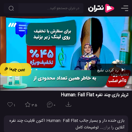
ببین چیه! 🎉
رد کردن تبلیغ
Ad -
00:41
تریلر بازی چند نفره Human: Fall Flat
1
3.5
0
بازی خنده دار و بسیار جالب Human: Fall Flat اکنون قابلیت چند نفره
آنلاین را برای حداکثر 8 بازیکن پشتیبانی می کند. گرفتن برخی از
... توضیحات کامل