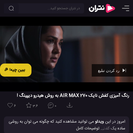
ببین چیه! 🎉
رد کردن تبلیغ
Ad -
00:44
رنگ آمیزی کفش نایک AIR MAX 270 به روش هیدرو دیپینگ !
6
3.6
0
امروز در این
ویدئو
می توانید مشاهده کنید که چگونه می توان به روشی
ساده یک کفش Nike air max 270 خود را رنگ آمیزی و سفارشی سازی
... توضیحات کامل