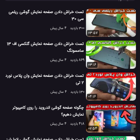
برنامه کاربردی و بسیار با کیفیت که به شما اجازه می دهد تا تصاویر 3D
خود را به راحتی بررسی کنید.
تست خراش دادن صفحه نمایش گوشی ریلمی
iPad Pro
برنامه 3D در آیپد
#
#
سی 30
300 بازدید
4 سال پیش
برنامه صفحه نمایش سه بعدی برای iPad
#
03:57
تست خراش دادن صفحه نمایش گلکسی اف 13
برنامه نمایش سه بعدی تصاویر
شرکت اپل Apple
#
#
سامسونگ
7 هزار بازدید
8 سال پیش
آموزش
آموزش نرم افزار
تکنولوژی
موبایل
869 بازدید
4 سال پیش
03:16
تست خراش دادن صفحه نمایش وان پلاس نورد
2 تی
130 بازدید
4 سال پیش
04:16
چگونه صفحه گوشی اندروید را روی کامپیوتر
نمایش دهیم؟
418 بازدید
4 سال پیش
02:54
تست خراش دادن صفحه نمایش گوشی لاوا بلیز