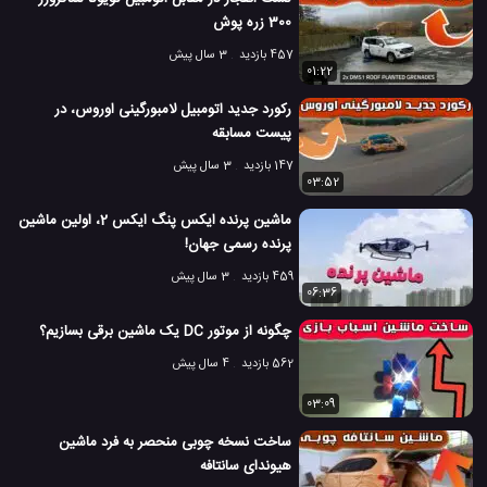
300 زره پوش
457 بازدید
3 سال پیش
01:22
رکورد جدید اتومبیل لامبورگینی اوروس، در
پیست مسابقه
147 بازدید
3 سال پیش
03:52
ماشین پرنده ایکس پنگ ایکس 2، اولین ماشین
پرنده رسمی جهان!
459 بازدید
3 سال پیش
06:36
چگونه از موتور DC یک ماشین برقی بسازیم؟
562 بازدید
4 سال پیش
03:09
ساخت نسخه چوبی منحصر به فرد ماشین
هیوندای سانتافه