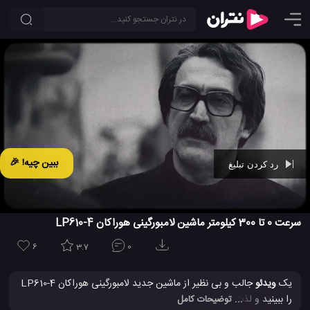
ببین چیه! 🎉
رد کردن تبلیغ
Ad -
00:29
سرعت 0 تا 300 کیلومتر ماشین لامبورگینی هوراکان LP610-4
6
3.7
0
یک
ویدئو
جالب و بی نظیر از ماشین جدید لامبورگینی هوراکان LP610-4
را ببینید و لذت ببرید! این خودرو سرعت 0-100 کیلومتر / ساعت را در 3.3
... توضیحات کامل