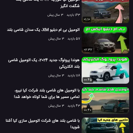
شگفت انگیز
ماشین های Land Rover
#
163 بازدید
3 سال پیش
52 بازدید
3 سال پیش
01:10
اتومبیل
بررسی
بررسی ماشین ها
ماشین
وی
اتومبیل بی ام دبلیو XM، یک سدان شاسی بلند
57 بازدید
3 سال پیش
02:32
هوندا پرولوگ جدید 2024، یک اتومبیل شاسی
بلند الکتریکی
118 بازدید
3 سال پیش
00:45
با اتومبیل های شاسی بلند شرکت کیا نیرو،
تمامی مسیر ها برای شما کوتاه خواهد شد!
43 بازدید
3 سال پیش
00:40
با شاسی بلند های شرکت اتومبیل سازی کیا آشنا
شوید!