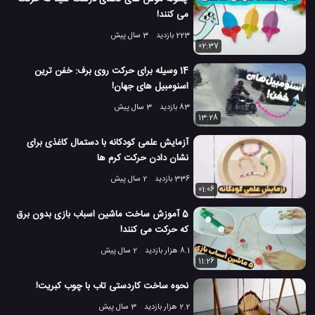
می کنند!
223 بازدید
3 سال پیش
02:37
14 وسیله برای حرکت روی برف: خفن ترین
اسنومبیل های جهان!
83 بازدید
3 سال پیش
13:28
آزمایش علمی کودکانه با دستمال کاغذی برای
نشان دادن حرکت کرم ها
336 بازدید
2 سال پیش
01:06
5 آموزش ساخت ماشین اسباب بازی بدون برق
که حرکت می کنند!
8.1 هزار بازدید
2 سال پیش
11:26
نحوه ساخت کاردستی تاب با چوب کبریت!
2.2 هزار بازدید
3 سال پیش