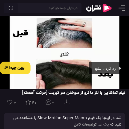
ببین چیه! 🎉
رد کردن تبلیغ
Ad -
00:43
فیلم تماشایی با لنز ماکرو از سوختن سر کبریت [حرکت آهسته]
3
4.1
0
شما در اینجا یک فیلم Slow Motion Super Macro را مشاهده می
کنید که یک تصویر بی نظیر از یک کبریت که در حال سوختن را نشان می
... توضیحات کامل