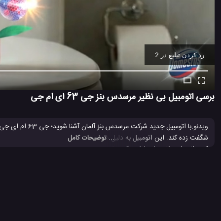
رد کردن تبلیغ در 1
Ad -
00:11
برسی اتومبیل بی نظیر مرسدس بنز جی 63 ای ام جی
ویدئو:با اتومبیل
... توضیحات کامل
کمتر از 3.4 ثانیه صورت می گیرد. برای اطلاعات بیشتر پیشنهاد می کنم ت
افراد بسیار مفید و کاربردی بوده باشد.
اتوموبیل های مرسدس بنز
خودرو مرسدس بنز AMG
ماشین مرسدس 
#
#
#
247 بازدید
4 سال پیش
اتومبیل
بررسی
بررسی ماشین ها
ماشین
و