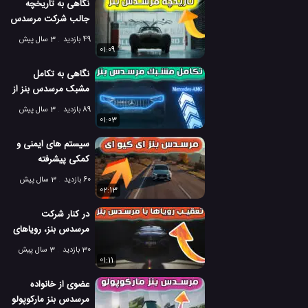
نگاهی به تاریخچه
جالب شرکت مرسدس
بنز آلمان
49 بازدید
3 سال پیش
01:09
نگاهی به تکامل
مشبک مرسدس بنز از
سال 1900 تا 2022
89 بازدید
3 سال پیش
01:03
سیستم های ایمنی و
کمکی پیشرفته
مرسدس بنز EQE
60 بازدید
3 سال پیش
02:13
در کنار شرکت
مرسدس بنز، رویاهای
خود را دنبال کنید
30 بازدید
3 سال پیش
01:11
عضوی از خانواده
مرسدس بنز مارکوپولو