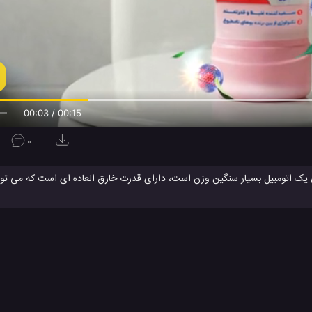
00:04 / 00:15
0
 جدید شرکت مرسدس بنز آلمان آشنا شوید؛ جی 63 ام ای جی یک اتومبیل بسیار سنگین وزن است، دارای قدرت خارق العاده ای است که 
شگفت زده کند. این اتومبیل به دلیل داشتن وزن بسیار زیاد و همچنین قدرت بسیار زیاد؛ لقب این اتومبیل را خزنده ب
کرده اند. این اتومبیل دارای یک موتور وی 8 بسیار قدرتمند است و این اتومبیل تقریبا 900 اسب بخار دارد و می تواند
ریلر قرار داده شده را تماشا کنید و شاهد گفته های بنده باشید و لذت ببرید. امیدوارم ا
بنز
ماشین های مرسدس بنز
مرسدس بنز
مرسدس بنز AMG
مرسدس ب
#
#
#
#
یدئو
ویدئو های بررسی
ویدئو های ماشین