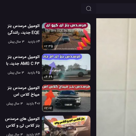
اتومبیل مرسدس بنز
EQE جدید، رانندگی
الکتریکی در بهترین
24 بازدید
3 سال پیش
حالت خود
02:35
اتومبیل مرسدس بنز
AMG C 63 جدید، با
فناوری پیشرفته
65 بازدید
3 سال پیش
04:49
اتومبیل مرسدس بنز
میباخ کلاس اس
برابوس 600 جدید
402 بازدید
3 سال پیش
02:07
اتومبیل های مرسدس
بنز کلاس تی و کلاس
وی، وسیله ای برای
184 بازدید
3 سال پیش