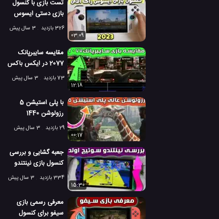
تست بازی با کنسول
بازی دستی ایسوس
راگ الای 2023
326 بازدید
3 سال پیش
03:09
مقایسه سایبرپانک
2077 در ایکس باکس
و پلی استیشن 5
73 بازدید
3 سال پیش
12:18
با پلی استیشن 5
رزولوشن 1440
مگاپیکسل را تجربه
29 بازدید
3 سال پیش
کنید
00:17
جعبه گشایی و بررسی
کنسول بازی نینتندو
سوئیچ نسخه OLED
334 بازدید
3 سال پیش
15:30
معرفی رسمی بازی
سیفو برای کنسول