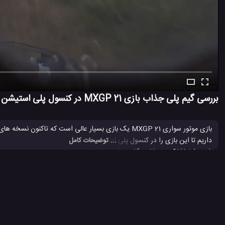
بررسی گیم پلی جذاب بازی MXGP 21 در کنسول پلی استیشن 5
بازی موتور سواری MXGP 21 یک بازی بسیار عالی است که
... توضیحات کامل
شده را تماشا کنید و شاهد گفته های بنده باشید. امیدوارم این مطلب برای شما 
بازی MXGP
بازی MXGP 2019
بازی MXGP 2020
بازی MXGP 2021
#
#
#
#
851 بازدید
4 سال پیش
بازی
بررسی
بررسی بازی ها
تکنولوژی
ویدئ