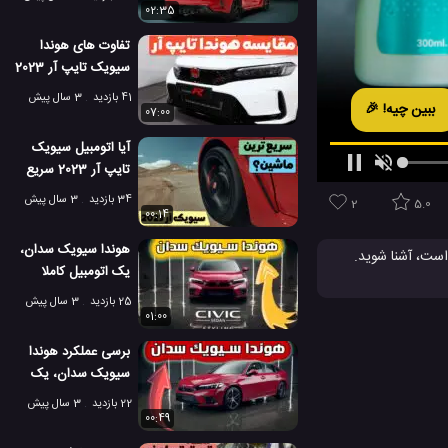
هوندا
02:35
تفاوت های هوندا
سیویک تایپ آر 2023
با نسخه قدیمی تر
41 بازدید
3 سال پیش
ببین چیه! 🎉
07:00
آیا اتومبیل سیویک
تایپ آر 2023 سریع
ترین است؟
34 بازدید
3 سال پیش
2
5.0
00:14
هوندا سیویک سدان،
است، آشنا شوید.
یک اتومبیل کاملا
ر خارق العاده است و دارای طراحی بسیار ظریف و با کیفیت می باشد. هوندا سیویک تایپ آر جدید 2023 سریع‌ترین و قوی‌ترین
سبک و شگفت انگیز
ی دهد. بدنه جدید
25 بازدید
3 سال پیش
01:00
ت شده در نوربرگ
برسی عملکرد هوندا
سیویک سدان، یک
اتومبیل قدرتمند
22 بازدید
3 سال پیش
00:49