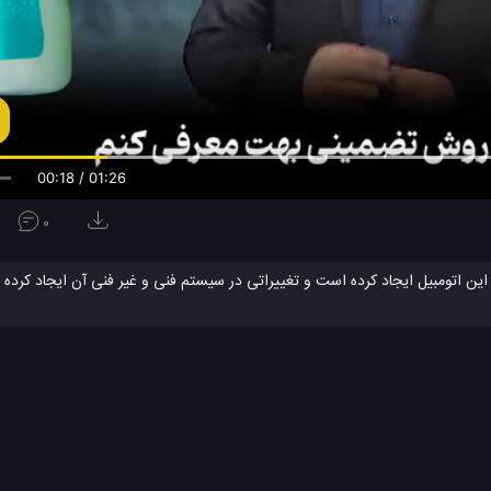
00:19 / 01:26
0
ین اتومبیل ایجاد کرده است و تغییراتی در سیستم فنی و غیر فنی آن ایجاد کرده 
اتومبیل هوندا سیویک تایپ آر، یک اتومبیل بسیا
تجربه جدید و همه جانبه با عملکرد بالا کابین خلبان که لذت رانندگی را افزایش م
پل کمک می‌کند. حس رانندگی اعتیادآور سیویک تایپ آر آماده مسیر، تنظیم و تس
 بیشتر پیشنهاد می کنم تریلر قرار داده شده را تماشا کنید و لذت ببرید.
معرفی ماشین سیویک تایپ آر
هوندا سیویک تایپ آر
#
#
یدئو
ویدئو های بررسی
ویدئو های ماشین