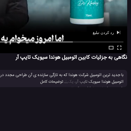
رد کردن تبلیغ
Ad -
01:07
نگاهی به جزئیات کابین اتومبیل هوندا سیویک تایپ آر
با جدید ترین اتومبیل شرکت هوندا که به تازگی سازنده ی آن طراحی مجدد در ا
... توضیحات کامل
خودروی با برند هوندا است که تا به حال در ایالات متحده ارائه شده است. یک 
سبک و بسیار سفت و سخت به بهبود پایداری سرعت بالا و پاسخ‌های تیز اسکال
رینگ، با بهبود عملکرد سیستم تعلیق و فرمان حتی بیشتر شده است. برای اطلاعات
اتومبیل هوندا
خودرو هوندا
سیویک تایپ آر
ماشین های هوندا
#
#
#
#
732 بازدید
4 سال پیش
اتومبیل
بررسی
بررسی ماشین ها
ماشین
و