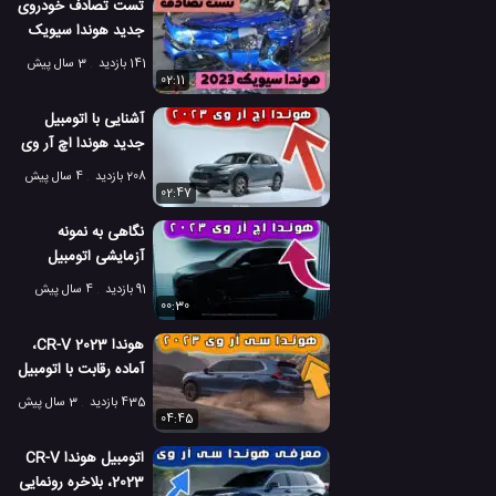
تست تصادف خودروی
جدید هوندا سیویک
2023
141 بازدید
3 سال پیش
02:11
آشنایی با اتومبیل
جدید هوندا اچ آر وی
2023
208 بازدید
4 سال پیش
02:47
نگاهی به نمونه
آزمایشی اتومبیل
هوندا اچ آر وی 2023
91 بازدید
4 سال پیش
00:30
هوندا CR-V 2023،
آماده رقابت با اتومبیل
تویوتا RAV4
435 بازدید
3 سال پیش
04:45
اتومبیل هوندا CR-V
2023، بلاخره رونمایی