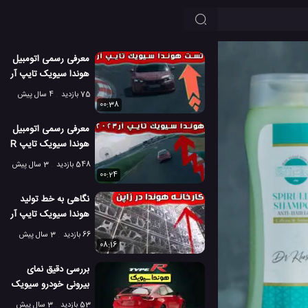
معرفی رسمی اتومبیل
هوندا سیویک تایپ آر
در تابستان
75 بازدید
4 سال پیش
00:38
معرفی رسمی اتومبیل
هوندا سیویک تایپ R
2023
548 بازدید
3 سال پیش
00:24
نگاهی به خط تولید
هوندا سیویک تایپ آر
2023 در ژاپن
66 بازدید
3 سال پیش
08:16
بررسی دقیق نمای
بیرونی خودرو سیویک
تایپ R از کمپانی
53 بازدید
3 سال پیش