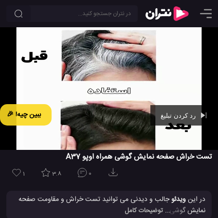
ببین چیه! 🎉
رد کردن تبلیغ
Ad -
00:43
تست خراش صفحه نمایش گوشی همراه اوپو A37
1
3.8
0
در این
ویدئو
جالب و دیدنی می توانید تست خراش و مقاومت صفحه
نمایش گوشی همراه OPPO A37 را مشاهده کنید که با یک نمایشگر
... توضیحات کامل