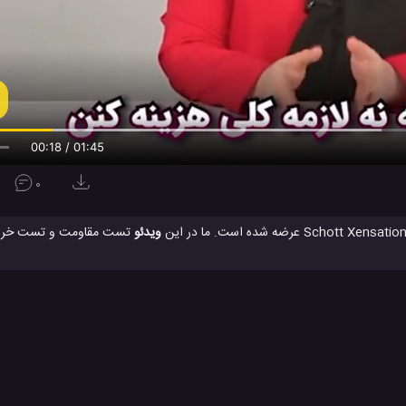
00:19 / 01:45
0
ویدئو
تست مقاومت و تست خراش
نمایش 6.43 اینچی AMOLED بسیار خوش کیفیت بهره می برد. این پنل نمایشگر با شیشه یا گلس Schott Xensation 
مراه
تست مقاومت موبایل
گوشی اوپو اف 21 پرو
گوشی جدید اوپو
#
#
#
ا
ویدئو
ویدئو های بررسی
ویدئو های تکنولوژی