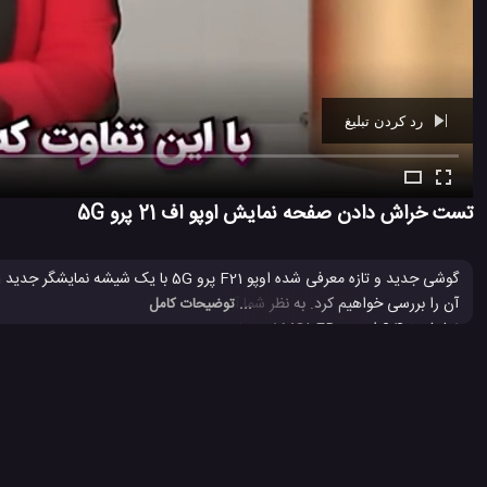
رد کردن تبلیغ
Ad -
01:26
تست خراش دادن صفحه نمایش اوپو اف 21 پرو 5G
گوشی جدید و تازه معرفی شده اوپو F21 پرو 5G با یک شیشه نمایشگر جدید Schott Xensation عرضه شده است. ما در این
... توضیحات کامل
آن را مشاهده و بررسی کنید. به نظر شما آیا اوپو اف 21 پرو 5G در مقابل خط و خراش افتادگی مقاوم است؟
تست استقامت
تست استقامت موبایل
تست خراش نمایشگر گوشی ه
#
#
#
موبایل جدید اوپو
#
82 بازدید
4 سال پیش
بررسی
تکنولوژی
موبایل
نقد و بررسی موبایل ه