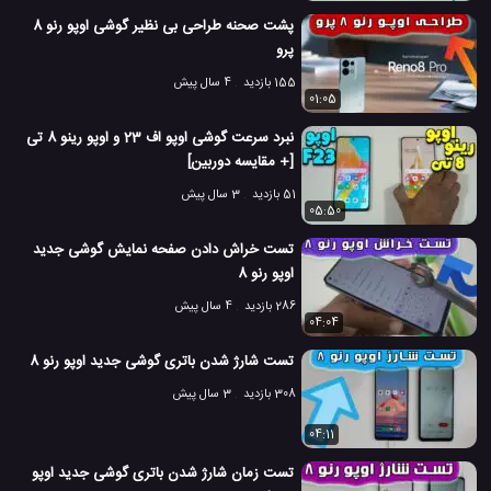
امکانات و ویژگی های نوا 5T هواوی
اوپو رنو 4 پرو
#
#
پشت صحنه طراحی بی نظیر گوشی اوپو رنو 8
بررسی امکانات گوشی نوا 5T هواوی
پرو
بررسی گوشی اوپو رنو 4 پرو
#
#
155 بازدید
4 سال پیش
تست سرعت تلفن همراه
تست سرعت گوشی همراه
#
#
01:05
نبرد سرعت گوشی اوپو اف 23 و اوپو رینو 8 تی
تست سرعت موبایل
گوشی اوپو رنو 4 پرو
#
#
[+ مقایسه دوربین]
گوشی نوا 5T هواوی
مشخصات اوپو رنو 4 پرو
#
#
51 بازدید
3 سال پیش
05:50
مقایسه دوربین گوشی همراه
مقایسه دوربین موبایل
نوا 5T
#
#
#
تست خراش دادن صفحه نمایش گوشی جدید
اوپو رنو 8
هواوی نوا 5T
#
286 بازدید
4 سال پیش
2.9 هزار بازدید
6 سال پیش
بررسی
تکنولوژی
موبایل
نقد و بررسی موب
04:04
تست شارژ شدن باتری گوشی جدید اوپو رنو 8
308 بازدید
3 سال پیش
04:11
تست زمان شارژ شدن باتری گوشی جدید اوپو