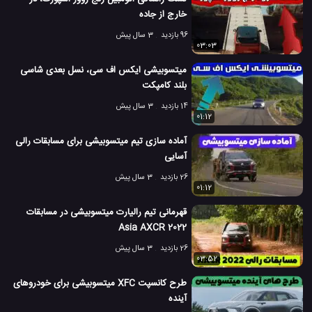
خارج از جاده
96 بازدید
3 سال پیش
03:03
میتسوبیشی ایکس اف سی، نسل بعدی شاسی
بلند کامپکت
14 بازدید
3 سال پیش
01:12
آماده سازی تیم میتسوبیشی برای مسابقات رالی
آسایی
26 بازدید
3 سال پیش
01:12
قهرمانی تیم رالیارت میتسوبیشی در مسابقات
Asia AXCR 2022
26 بازدید
3 سال پیش
03:52
طرح کانسپت XFC میتسوبیشی برای خودروهای
آینده