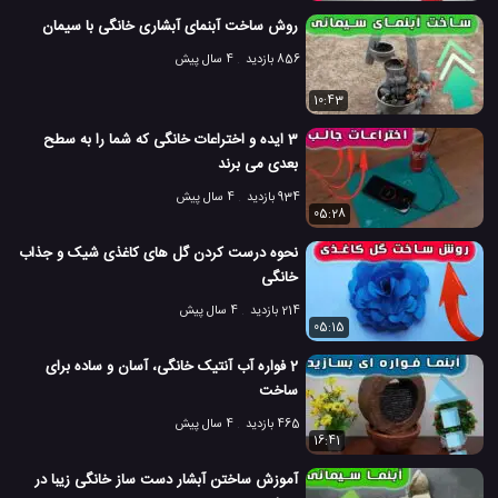
6.3 هزار بازدید
7 سال پیش
آموزش
آموزش ترفند
تکنولوژی
روش ساخت آبنمای آبشاری خانگی با سیمان
تکنولوژ
856 بازدید
4 سال پیش
10:43
3 ایده و اختراعات خانگی که شما را به سطح
بعدی می برند
934 بازدید
4 سال پیش
05:28
نحوه درست کردن گل های کاغذی شیک و جذاب
خانگی
214 بازدید
4 سال پیش
05:15
2 فواره آب آنتیک خانگی، آسان و ساده برای
ساخت
465 بازدید
4 سال پیش
16:41
آموزش ساختن آبشار دست ساز خانگی زیبا در