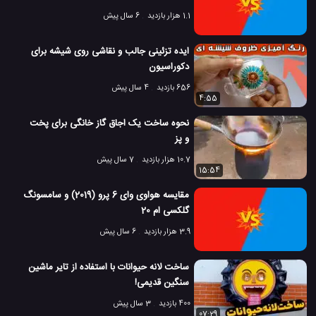
1.1 هزار بازدید
6 سال پیش
ایده تزئینی جالب و نقاشی روی شیشه برای
دکوراسیون
656 بازدید
4 سال پیش
4:55
نحوه ساخت یک اجاق گاز خانگی برای پخت
و پز
10.7 هزار بازدید
7 سال پیش
15:54
مقایسه هواوی وای 6 پرو (2019) و سامسونگ
گلکسی ام 20
3.9 هزار بازدید
6 سال پیش
ساخت لانه حیوانات با استفاده از تایر ماشین
سنگین قدیمی!
400 بازدید
3 سال پیش
07:29