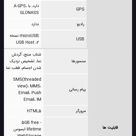
دارد، با A-GPS،
GPS
GLONASS
رادیو
ندارد
microUSB نسخه
USB
2، USB Host
شتاب سنج، گردش
سنسورها
نما، تشخیص نزدیک
شدن اجسام، قطب نما
SMS(threaded
view)، MMS،
پیام رسانی
Email، Push
Email، IM
مرورگر
HTML5
- 5GB free
قابلیت ها
lifetime ایسوس