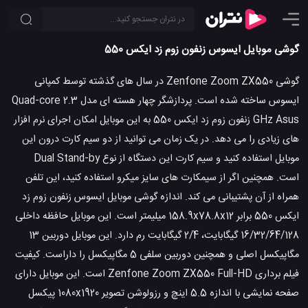
گوشی موبایل ایسوس زنفون زوم زد ایکس 550
گوشی Zenfone Zoom ZX550 در سال های گذشته توسط کمپانی
ایسوس ساخته شده است. پردازشگر چهار هسته ای مدل Quad-core 2.3
GHz Asus زنفون زوم زد ایکس 550 به این موبایل امکان اجرای نرم افزار
های زیادی را می دهد. در یک زمان می توانید از دو سیم کارت درون این
موبایل استفاده کنید و سیم کارت این دستگاه از نوع Dual Stand-by
است. همچنین اگر از سیمکارت های سایز میکرو استفاده کنید، این تلفن
همراه از آن پشتیبانی می کند. اندازه گوشی موبایل ایسوس زنفون زوم زد
ایکس 550 برابر 158.9x78.8x12 میلیمتر است. این موبایل حافظه داخلی
16/32/64/128 گیگابایت، 2/4 گیگابایت رم دارد. این موبایل دوربین 13
مگاپیکسل اصلی و همچنین دوربین سلفی 5 مگاپیکسل را داراست. کیفیت
فیلم برداری Zenfone Zoom ZX550 Full-HD است. این موبایل دارای
صفحه نمایشی با اندازه 5.5 اینچ و رزولوشن تصویر 1080x1920 پیکسل