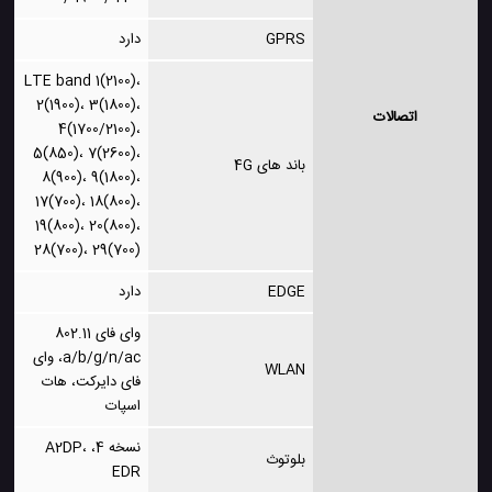
GPRS
دارد
LTE band 1(2100)،
2(1900)، 3(1800)،
اتصالات
4(1700/2100)،
5(850)، 7(2600)،
باند های 4G
8(900)، 9(1800)،
17(700)، 18(800)،
19(800)، 20(800)،
28(700)، 29(700)
EDGE
دارد
وای فای 802.11
a/b/g/n/ac، وای
WLAN
فای دایرکت، هات
اسپات
نسخه 4، A2DP،
بلوتوث
EDR