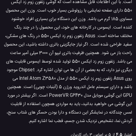
است. با این اطلاعات قابل مشاهده است که گوشی زنفون زوم زد ایکس
550 دارای صفحه نمایشی با رزولوشن بسیار خوب است. وزن این محصول
مساوی 185 گرم می باشد. وزن این دستگاه برای بسیاری افراد خوشنود
کننده است. ایسوس در کارخانه های خود، این محصول را در چند رنگ
مختلف ساخته است. Asus زنفون زوم زد ایکس 550 در رنگ های مشکی،
سفید طراحی شده است. اگر نیاز جایگزینی باتری داشته باشید، این محصول
راحت باز می شود. همچنین ظرفیت باتری لیپو آن 3000 میلی آمپر ساعت
می باشد. زنفون زوم زد ایکس 550 تولید شده توسط ایسوس قابلیت های
دیگری نیز دارد، که به بعضی از آن ها می توان اشاره کرد. Chipset موجود
روی Asus زنفون زوم زد ایکس 550 از مدل Intel Atom Z3580 می
باشد و دارای سیستم عامل اندروید ورژن 5 (آبنبات چوبی) است. همچنین
GPU این گوشی موبایل مدل PowerVR G6430 است. اگر بیشتر در مورد
این گوشی می خواهید بدانید، باید به مواردی همچون استفاده از قابلیت
لمس چندگانه در نمایشگر این دستگاه و دارا بودن حسگر های شتاب سنج،
گردش نما، تشخیص نزدیک شدن جسم، قطب نما اشاره کنیم.
امتیاز
4.5
از 5 بر اساس
3
رای کاربران