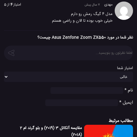
مهدی
امتیاز
4
از 5
7 سال پیش
مدل ۴ گیگ رمش رو دارم
خیلی خوب بوده تا الان و راضی هستم
نظر شما در مورد Asus Zenfone Zoom ZX550 چیست؟
امتیاز شما
نام
*
ایمیل
*
مطالب مرتبط
مقایسه آلکاتل 3 (2019) و بلو گرند ام 2
(2018)