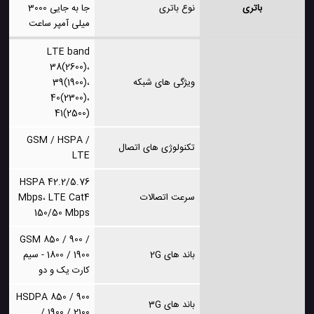
باتری
نوع باتری
جا به جایی 3000
میلی آمپر ساعت
LTE band
38(2600)،
ویژگی های شبکه
39(1900)،
40(2300)،
41(2500)
GSM / HSPA /
تکنولوژی های اتصال
LTE
HSPA 42.2/5.76
سرعت اتصالات
Mbps، LTE Cat4
150/50 Mbps
GSM 850 / 900 /
باند های 2G
1800 / 1900 - سیم
کارت یک و دو
HSDPA 850 / 900
باند های 3G
/ 1900 / 2100