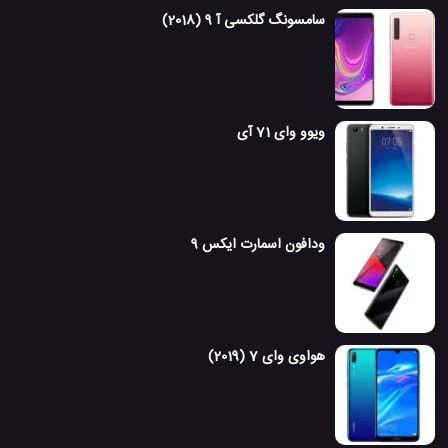
سامسونگ گلکسی آ 9 (2018)
ویوو وای 71 آی
ودافون اسمارت ایکس 9
هواوی وای 7 (2019)