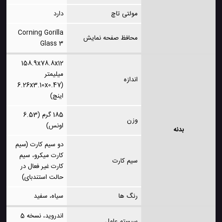
مولتی تاچ
دارد
Corning Gorilla
محافظ صفحه نمایش
Glass 3
158.9x78.8x12
میلیمتر
اندازه
(6.26x3.10x0.47
اینچ)
185 گرم (6.53
وزن
اونس)
بدنه
دو سیم کارت (سیم
کارت میکرو، سیم
سیم کارت
کارت غیر فعال در
حالت استندبای)
رنگ ها
سیاه، سفید
اندروید، نسخه 5
سیستم عامل