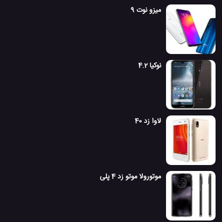
میزو نوت 9
نوکیا 4.2
لاوا زد 40
موتورولا موتو زد 4 پلی