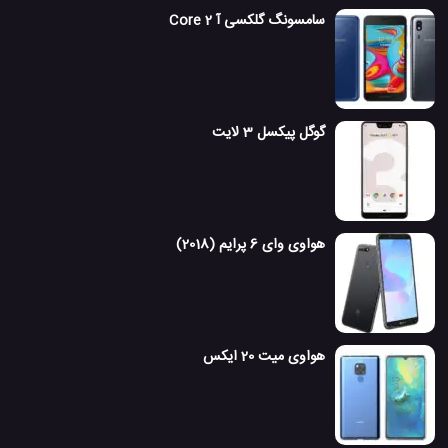
سامسونگ گلکسی آ 2 Core
گوگل پیکسل 3 لایت
هواوی وای 6 پرایم (2018)
هواوی میت 20 ایکس