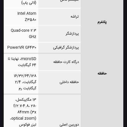
(لالی پاپ)
Intel Atom
تراشه
Z3580
پلتفرم
Quad-core 2.3
پردازشگر
GHz
پردازشگر گرافیکی
PowerVR G6430
microSD، نهایتا تا
درگاه کارت حافظه
64 گیگابایت
حافظه
16/32/64/128
حافظه داخلی
گیگابایت، 2/4
گیگابایت رم
13 مگاپیکسل،
f/2.7-4.8، 28-
84mm (3x
optical zoom)،
دوربین اصلی
لیزر فوکوس