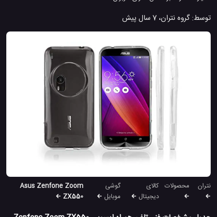
توسط:
گروه نتران
،
7 سال پیش
نتران
محصولات
کالای
گوشی
Asus Zenfone Zoom
دیجیتال
موبایل
ZX550