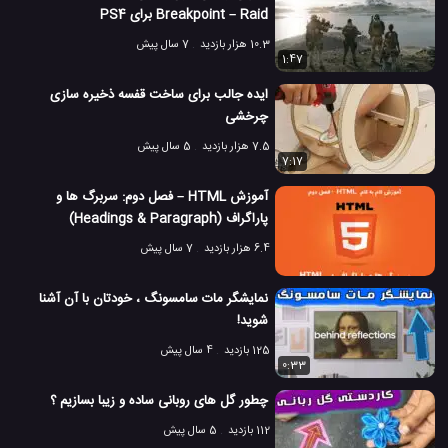
Breakpoint – Raid برای PS4
10.3 هزار بازدید
7 سال پیش
1:47
ایده جالب برای ساخت قفسه ذخیره سازی
چرخشی
7.5 هزار بازدید
5 سال پیش
7:17
آموزش HTML – فصل دوم: سربرگ ها و
پاراگراف (Headings & Paragraph)
6.4 هزار بازدید
7 سال پیش
نمایشگر مات سامسونگ ، خودتان با آن آشنا
شوید!
125 بازدید
4 سال پیش
0:33
چطور گل های روبانی ساده و زیبا بسازیم ؟
112 بازدید
5 سال پیش