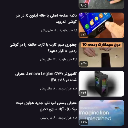
9:05
دکمه صفحه اصلی یا خانه آیفون X در هر
گوشی اندروید
9.1 هزار بازدید
8 سال پیش
1:26
چطوری سیم کارت یا کارت حافظه را در گوشی
ردمی 10 قرار دهیم؟
4.9 هزار بازدید
3 سال پیش
2:40
کامپیوتر Lenovo Legion C730، معرفی
شده در IFA 2018
2.8 هزار بازدید
8 سال پیش
0:29
معرفی رسمی لپ تاپ جدید هواوی میت
بوک X ، آزاد سازی تخیل
2.8 هزار بازدید
6 سال پیش
0:25