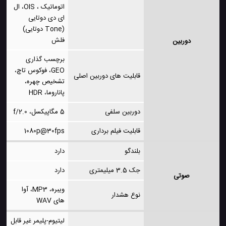
اتوماتیک ، OIS، ال
ای دی دوتایی
(Tone دوتایی)
فلش
دوربین
برچسب گذاری
GEO، فوکوس تاچ،
قابلیت های دوربین اصلی
تشخیص چهره،
پاناروما، HDR
دوربین سلفی
5 مگاپیکسل، f/2.0
قابلیت فیلم برداری
1080p@30fps
بلندگو
دارد
جک 3.5 میلیمتری
دارد
صوتی
ویبره، MP3، آوا
نوع هشدار
های WAV
لیتیوم-پلیمر غیر قابل