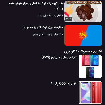
طرز تهیه یک کیک شکلاتی بسیار خوش طعم
و لذیذ
67 بازدید
5 سال پیش
3:31
مقایسه میزو نوت 9 و یز مکس 1
4.7 هزار بازدید
6 سال پیش
آخرین محصولات تکنولوژی
هواوی وای 7 پرایم (2019)
کول پد Cool پلی 8