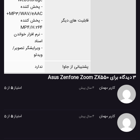
WebStorage
- پخش کننده
MP3/WAV/eAAC+
قابلیت های دیگر
- پخش کننده
MP4/H.264
- نرم افزار خواندن
اسناد
- ویرایشگر تصویر/
ویدئو
پشتیبانی از جاوا
ندارد
3 دیدگاه برای
Asus Zenfone Zoom ZX550
کاربر مهمان
امتیاز
5
از 5
4 سال پیش
کاربر مهمان
امتیاز
5
از 5
4 سال پیش