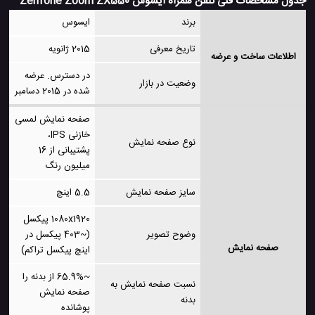
جدول مشخصات فنی تلفن همراه ایسوس Zenfone Zoom ZX550
برند
ایسوس
تاریخ معرفی
2015 ژانویه
اطلاعات ساخت و عرضه
در دسترس. عرضه
وضعیت در بازار
شده در 2015 دسامبر
صفحه نمایش لمسی
خازنی IPS،
نوع صفحه نمایش
پشتیبانی از 16
میلیون رنگ
سایز صفحه نمایش
5.5 اینچ
1080x1920 پیکسل
وضوح تصویر
(~403 پیکسل در
صفحه نمایش
اینچ پیکسل تراکم)
~65.9% از بدنه را
نسبت صفحه نمایش به
صفحه نمایش
بدنه
پوشانده