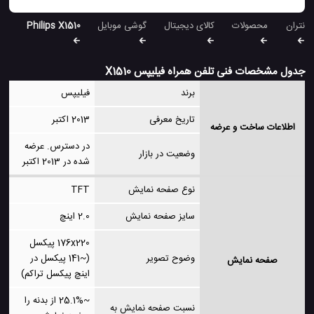
نتران
محصولات
کالای دیجیتال
گوشی موبایل
Philips X1510
جدول مشخصات فنی تلفن همراه فیلیپس X1510
برند
فیلیپس
تاریخ معرفی
2013 اکتبر
اطلاعات ساخت و عرضه
در دسترس. عرضه
وضعیت در بازار
شده در 2013 اکتبر
نوع صفحه نمایش
TFT
سایز صفحه نمایش
2.0 اینچ
176x220 پیکسل
وضوح تصویر
(~141 پیکسل در
صفحه نمایش
اینچ پیکسل تراکم)
~25.1% از بدنه را
نسبت صفحه نمایش به