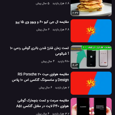
2.8 هزار بازدید
5 سال پیش
2:32
مقایسه ال جی کیو 60 و ویوو وی 15 پرو
6.8 هزار بازدید
6 سال پیش
تست زمان شارژ شدن باتری گوشی ردمی 10
آ شیائومی
680 بازدید
4 سال پیش
8:04
مقایسه هواوی میت 20 RS Porsche
Design و سامسونگ گلکسی اس 10 پلاس
2 هزار بازدید
6 سال پیش
مقایسه سرعت و تست بنچمارک گوشی
هواوی P40 لایت در مقابل گلکسی A51 ​​
سامسونگ
3.2 هزار بازدید
6 سال پیش