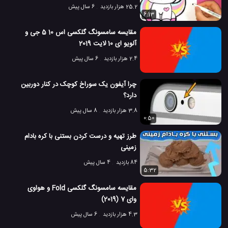
25.2 هزار بازدید
6 سال پیش
6:13
مقایسه سامسونگ گلکسی اس 10 5 جی و
آلویو ای 10 لایت 2019
2.4 هزار بازدید
6 سال پیش
چرا آیفون یک سوراخ کوچک در کنار دوربین
دارد؟
3.8 هزار بازدید
8 سال پیش
0:50
طرز تهیه و درست کردن بستنی با کره بادام
زمینی
84 بازدید
4 سال پیش
5:32
مقایسه سامسونگ گلکسی Fold و هواوی
وای 7 (2019)
4.3 هزار بازدید
6 سال پیش