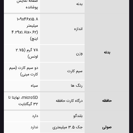
صفحه نمایش
بدنه
پوشانده
109x46x15.8
میلیمتر
اندازه
(4.29x1.81x0.62
اینچ)
78 گرم (2.75
بدنه
وزن
اونس)
دو سیم کارت (سیم
سیم کارت
کارت مینی)
رنگ ها
سیاه
microSD، نهایتا تا
حافظه
درگاه کارت حافظه
32 گیگابایت
بلندگو
دارد
صوتی
جک 3.5 میلیمتری
ندارد