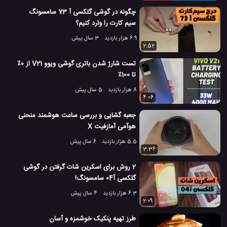
چگونه در گوشی گلکسی آ 73 سامسونگ
سیم کارت را وارد کنیم؟
6.9 هزار بازدید
3 سال پیش
2:52
تست شارژ شدن باتری گوشی ویوو V21 از 0٪
تا 100٪
8 هزار بازدید
5 سال پیش
4:06
جعبه گشایی و بررسی ساعت هوشمند منحنی
هوآمی آمازفیت X
5.5 هزار بازدید
6 سال پیش
3:36
2 روش برای اسکرین شات گرفتن در گوشی
گلکسی آ04 سامسونگ!
6.3 هزار بازدید
4 سال پیش
2:09
طرز تهیه پنکیک خوشمزه و آسان