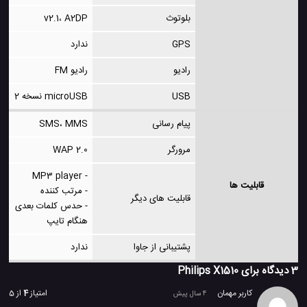
بلوتوث
v2.1، A2DP
GPS
ندارد
رادیو
رادیو FM
USB
microUSB نسخه 2
پیام رسانی
SMS، MMS
مرورگر
WAP 2.0
- MP3 player
قابلیت ها
- مرتب کننده
قابلیت های دیگر
- حدس کلمات بعدی
هنگام تایپ
پشتیبانی از جاوا
ندارد
3 دیدگاه برای
Philips X1510
کاربر مهمان
امتیاز
4
از 5
4 سال پیش