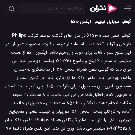
گوشی موبایل فیلیپس ایکس 1510
گوشی تلفن همراه X1510 در سال های گذشته توسط شرکت Philips
طراحی و تولید شده است. استفاده از دو سیم کارت به صورت همزمان در
این تلفن همراه شاید برای خریداران مهم باشد. ایکس 1510 از صفحه
نمایشی با سایز 2.0 اینچ و وضوح 176x220 پیکسل بهره می برد. می
توان دید که گوشی تلفن همراه ایکس 1510 از نمایشگری نه چندان
واضح بهره می برد. ایکس 1510 دارای باتری قابل باز کردن است و
همچنین باتری این محصول دارای ظرفیت 1050 میلی آمپر ساعت است.
با ظرفیتی که در اختیار شما قرار می گیرد قادرید تا 8 ساعت 30 دقیقه
مکالمه انجام دهید یا بگذارید تا 850 ساعت این محصول در حالت
آماده به کار تنها بماند. ایکس 1510 دوربینی با کیفیت عقب و همچنین
دوربین سلفی را داراست. سایز کل تلفن همراه Philips ایکس 1510 برابر
109x46x15.8 میلیمتر می باشد. وزن کل بدنه این تلفن همراه دقیقا 78