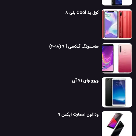
کول پد Cool پلی 8
سامسونگ گلکسی آ 9 (2018)
ویوو وای 71 آی
ودافون اسمارت ایکس 9