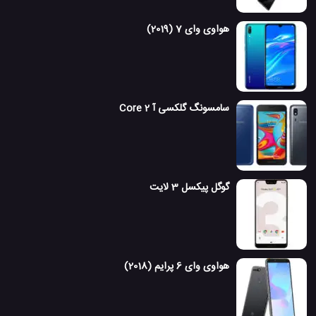
هواوی وای 7 (2019)
سامسونگ گلکسی آ 2 Core
گوگل پیکسل 3 لایت
هواوی وای 6 پرایم (2018)