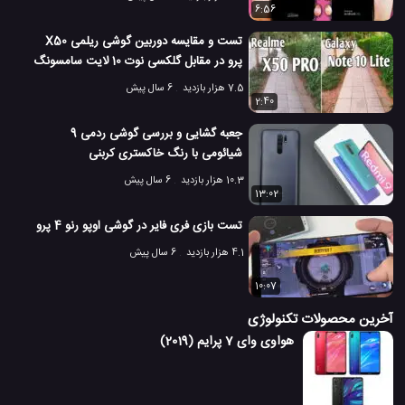
6:56
تست و مقایسه دوربین گوشی ریلمی X50
پرو در مقابل گلکسی نوت 10 لایت سامسونگ
7.5 هزار بازدید
6 سال پیش
2:40
جعبه گشایی و بررسی گوشی ردمی 9
شیائومی با رنگ خاکستری کربنی
10.3 هزار بازدید
6 سال پیش
13:02
تست بازی فری فایر در گوشی اوپو رنو 4 پرو
4.1 هزار بازدید
6 سال پیش
10:07
آخرین محصولات تکنولوژی
هواوی وای 7 پرایم (2019)