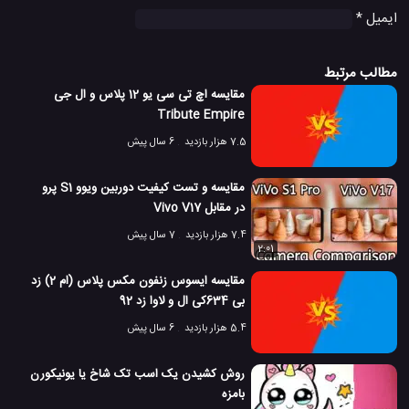
ایمیل
*
مطالب مرتبط
مقایسه اچ تی سی یو 12 پلاس و ال جی
Tribute Empire
7.5 هزار بازدید
6 سال پیش
مقایسه و تست کیفیت دوربین ویوو S1 پرو
در مقابل Vivo V17
7.4 هزار بازدید
7 سال پیش
2:01
مقایسه ایسوس زنفون مکس پلاس (ام 2) زد
بی 634کی ال و لاوا زد 92
5.4 هزار بازدید
6 سال پیش
روش کشیدن یک اسب تک شاخ یا یونیکورن
بامزه