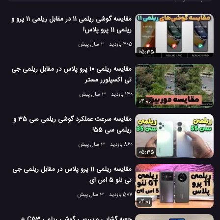
ریلمی بوک از یک پردازنده برتر اینتل، 16 گیگ رم، 512 گیگابایت فضای
ذخیره سازی، ویندوز 10 و پشتیبانی از وای فای 6 بهره می برد. خودتان با
مقایسه گوشی ریلمی 11 در مقابل ریلمی 11 پرو و
مشاهده این ویدئو این لپ تاپ جدید
ریلمی
بوک (2022) را بهتر
ریلمی 11 پرو پلاس!
بشناسید.
405 بازدید
2 سال پیش
بررسی لپ تاپ ریلمی بوک
ریلمی
گوشی جدید ریلمی
#
#
#
05:35
مقایسه ریلمی 10 پرو پلاس در مقابل ریلمی جی
لپ تاپ ریلمی
لپ تاپ ریلمی بوک
#
#
تی اکسپلورر مستر
معرفی لپ تاپ ریلمی بوک
موبایل جدید ریلمی
#
#
140 بازدید
3 سال پیش
04:00
97 بازدید
5 سال پیش
بررسی
بررسی لپ تاپ ها
تکنولوژی
لپ تاپ
مقایسه سرعت عملکرد گوشی ریلمی سی 35 و
ریلمی سی 55!
860 بازدید
3 سال پیش
05:35
مقایسه ریلمی 11 پرو پلاس در مقابل ریلمی جی
تی نئو 5 اس ای
507 بازدید
3 سال پیش
04:01
جعبه گشایی و بررسی گوشی ریلمی C53 +