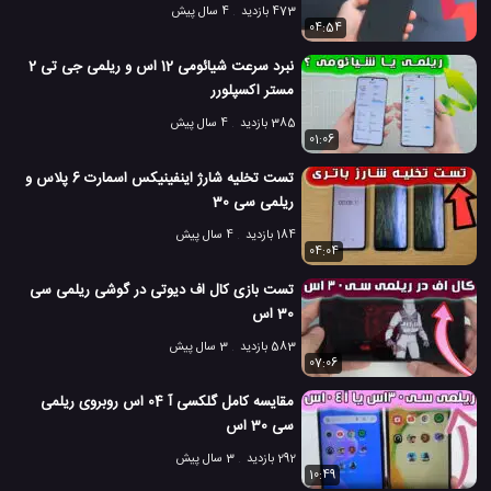
473 بازدید
4 سال پیش
04:54
نبرد سرعت شیائومی 12 اس و ریلمی جی تی 2
مستر اکسپلورر
385 بازدید
4 سال پیش
01:06
تست تخلیه شارژ اینفینیکس اسمارت 6 پلاس و
ریلمی سی 30
184 بازدید
4 سال پیش
04:04
تست بازی کال اف دیوتی در گوشی ریلمی سی
30 اس
583 بازدید
3 سال پیش
07:06
مقایسه کامل گلکسی آ 04 اس روبروی ریلمی
سی 30 اس
292 بازدید
3 سال پیش
10:49