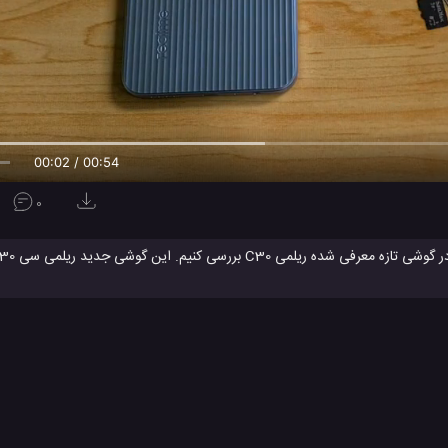
00:03 / 00:54
0
دوربین جلو 5 مگاپیکسلی است. این گوشی همینطور بر روی اندروید 11 Go Edition عرضه می شود و توسط یک باتری
گوشی جدید ریلمی
مشخصات ریلمی c30
مشخصات ریلمی سی 30
#
#
#
ها
ویدئو
ویدئو های بررسی
ویدئو های تکنولوژی