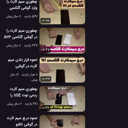
چطوری سیم کارت را
وارد گوشی گلکسی
M33 سامسونگ
562 بازدید
2 سال پیش
کنیم؟
02:25
چطوری سیم کارت را
در گوشی گلکسی A23
سامسونگ قرار دهیم؟
647 بازدید
2 سال پیش
02:47
نحوه قرار دادن سیم
کارت در گوشی
سامسونگ گلکسی آ
2 هزار بازدید
3 سال
13
02:33
پیش
چطوری سیم کارت
ردمی نوت 11SE را
وارد گوشی کنیم؟
671 بازدید
2 سال پیش
02:46
نحوه درج سیم کارت
در گوشی تاشو