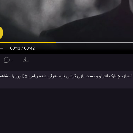
00:13 / 00:42
0
بازگشایی جعبه، بررسی استایل و ظاهر، ویژگی ها، تست دوربین، امتیاز بنچم
گوشی جدید ریلمی کیو 5 پرو دارای یک نمایشگر AMOLED خوش کیفیت است، پنل E4 سامسونگ که با نرخ تازه سازی 
پرو همینطور دارای یک دوربین اصل
ریلمی Q3 پرو
گوشی جدید ریلمی
مشخصات ریلمی کیو 5 پرو
موب
#
#
#
#
 ها
ویدئو
ویدئو های بررسی
ویدئو های تکنولوژی