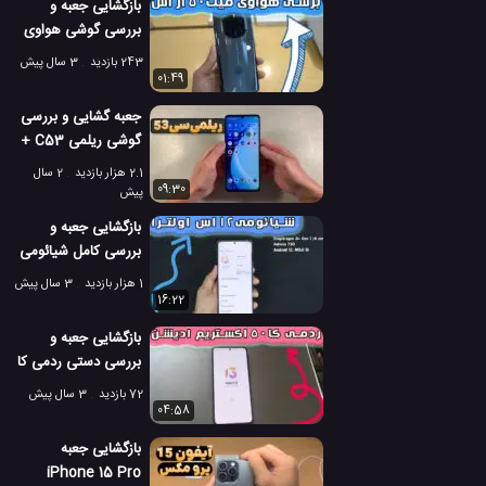
بازگشایی جعبه و
بررسی گوشی هواوی
میت 50 آر اس
243 بازدید
3 سال پیش
01:49
جعبه گشایی و بررسی
گوشی ریلمی C53 +
تست ریلمی سی 53
2.1 هزار بازدید
2 سال
09:30
پیش
بازگشایی جعبه و
بررسی کامل شیائومی
12 اس اولترا
1 هزار بازدید
3 سال پیش
16:22
بازگشایی جعبه و
بررسی دستی ردمی کا
50 اکستریم ادیشن
72 بازدید
3 سال پیش
04:58
بازگشایی جعبه
iPhone 15 Pro