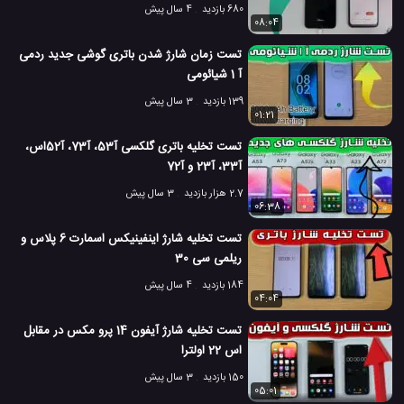
680 بازدید
4 سال پیش
08:04
تست زمان شارژ شدن باتری گوشی جدید ردمی
آ 1 شیائومی
139 بازدید
3 سال پیش
01:21
تست تخلیه باتری گلکسی آ53، آ73، آ52اس،
آ33، آ23 و آ72
2.7 هزار بازدید
3 سال پیش
06:38
تست تخلیه شارژ اینفینیکس اسمارت 6 پلاس و
ریلمی سی 30
184 بازدید
4 سال پیش
04:04
تست تخلیه شارژ آیفون 14 پرو مکس در مقابل
اس 22 اولترا
150 بازدید
3 سال پیش
05:01