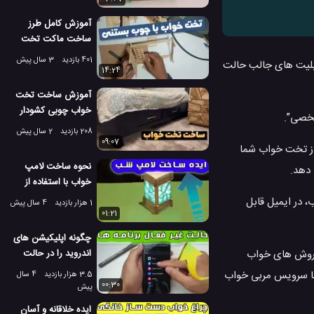
آموزش کامل طرز
ساخت ماکت تخت
خواب با چوب بستنی!
401 بازدید
3 سال پیش
قابلیت های جالب حالت
14:24
آموزش ساخت تخت
خواب چوبی کشودار
حرفه ای!
208 بازدید
2 سال پیش
09:07
 از تخت خواب شما
نحوه ساخت لامپ
خواب با استفاده از
چوب بستنی
، در ایمیل قابل
1 هزار بازدید
4 سال پیش
01:21
چگونه اپلیکیشن های
 در مورد روش های خواب
اندروید را در حالت
خواب عمیق ببریم
با سرویس مربی خواب
3.5 هزار بازدید
4 سال
00:30
پیش
ایده خلاقانه و آسان