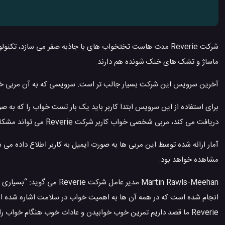
شرکت Reverie مدت هاست تختخواب های با جاذبه صفر می سازد
ماساژ و تشک های خنک شونده هم دارند.
آخرین سرویس این شرکت بسیار جالب تر است. سرویسی که به آن مربی خواب Reverie می گویند و سازنده ها در مورد آن می گویند: “پلتفرم خوا
برای استفاده از این سرویس ابتدا کاربر باید یک بار تست خواب را که ب
دریافت می کند، مربی شخصی خواب کاربر شرکت Reverie می تواند مشکلات خواب شما را پیدا کند و کیفیت خواب شما را به صورت آماری به شما ارائه دهد.
آمار ارائه شده توسط این مربی ها به صورت ایمیل به کاربر اطلاع داده می ش
مشاهده خواهد بود.
Martin Rawls-Meehan مدیر ع
انجام شده است که در همه آن ها به اهمیت خواب در سلامت اشاره شده ا
Reverie ما قصد داریم تمرین خوب خوابیدن و عادات خوب هنگام خواب را به همه مردم ارائه دهیم.”