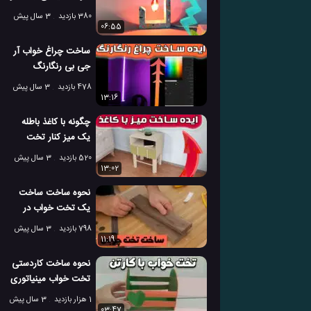
شیک در خانه
380 بازدید
3 سال پیش
06:55
ساخت چراغ خواب آر
جی بی رنگارنگ
هوشمند برای دکور
478 بازدید
3 سال پیش
اتاق
13:16
چگونه با کاغذ باطله
یک میز کنار تخت
خواب بسازیم؟
520 بازدید
3 سال پیش
13:02
نحوه ساخت ساخت
یک تخت خواب در
کارگاه نجاری
798 بازدید
3 سال پیش
11:19
نحوه ساخت کاردستی
تخت خواب مینیاتوری
با کارتن!
1 هزار بازدید
3 سال پیش
03:47