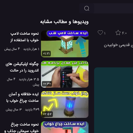
ویدیوها و مطالب مشابه
1
4.0
نحوه ساخت لامپ
خواب با استفاده از
رن کردن روش های قدیمی خوابیدن
چوب بستنی
1 هزار بازدید
4 سال پیش
01:21
چگونه اپلیکیشن های
اندروید را در حالت
خواب عمیق ببریم
3.5 هزار بازدید
4 سال
00:30
پیش
ایده خلاقانه و آسان
ساخت چراغ خواب با
لوله پی وی سی
439 بازدید
3 سال پیش
02:57
نحوه ساخت چراغ
خواب سیمانی جذاب و