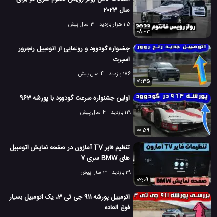
سال 2023
1.5 هزار بازدید
3 سال پیش
08:03
جشنواره گودوود و رونمایی از اتومبیل رنجرور
اسپرت
186 بازدید
4 سال پیش
01:35
اولین جشنواره سرعت گودوود با پورشه 963
119 بازدید
4 سال پیش
00:59
تنظیم فایر TV آمازون در صفحه نمایش اتومبیل
های BMW سری 7
29 بازدید
3 سال پیش
02:09
اتومبیل پورشه 911 جی تی 3، یک اتومبیل بسیار
فوق العاده