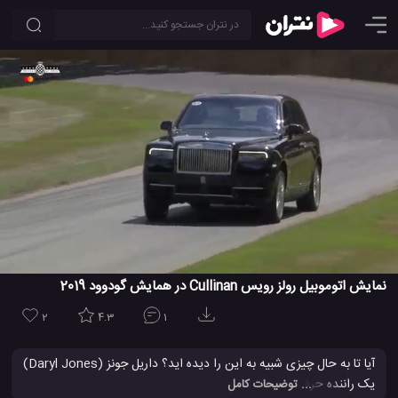
نمایش اتوموبیل رولز رویس Cullinan در همایش گودوود 2019
2
4.3
1
آیا تا به حال چیزی شبیه به این را دیده اید؟ داریل جونز (Daryl Jones)
یک راننده حرفه ای، با اتوموبیل بی نظیر و جدید رولز رویس کالینان 2019
... توضیحات کامل