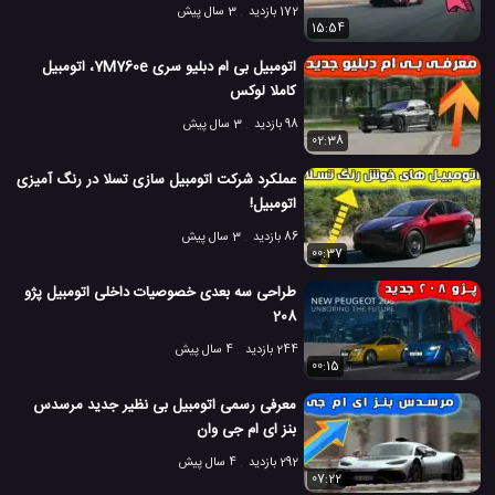
172 بازدید
3 سال پیش
15:54
اتومبیل بی ام دبلیو سری 7M760e، اتومبیل
کاملا لوکس
98 بازدید
3 سال پیش
02:38
عملکرد شرکت اتومبیل سازی تسلا در رنگ آمیزی
اتومبیل!
86 بازدید
3 سال پیش
00:37
طراحی سه بعدی خصوصیات داخلی اتومبیل پژو
208
244 بازدید
4 سال پیش
00:15
معرفی رسمی اتومبیل بی نظیر جدید مرسدس
بنز ای ام جی وان
292 بازدید
4 سال پیش
07:22