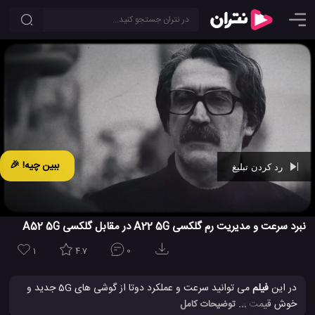
ببین چیه! 🎉
رد کردن تبلیغ
Ad -
00:29
نبرد سرعت و مدیریت رم گلکسی A22 5G در مقابل گلکسی A52 5G
1
4.7
0
در این
فیلم
می توانید سرعت و عملکرد دوتا از گوشی های 5G جدید و
خوش قیمت سامسونگ، یعنی galaxy A22 5G و galaxy A52 5G را با
... توضیحات کامل