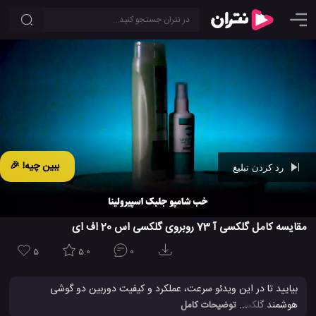
ببین چیه! 🎉
رد کردن تبلیغ
Ad -
00:42
مقایسه کامل گلکسی آ 73 روبروی گلکسی اس 20 اف ای
5
5.0
0
بیایید تا در این ویدئو سرعت، عملکرد و کیفیت دوربین دو گوشی
هوشمند گلکسی A73 و گلکسی S20 FE سامسونگ را به یکدیگر
... توضیحات کامل