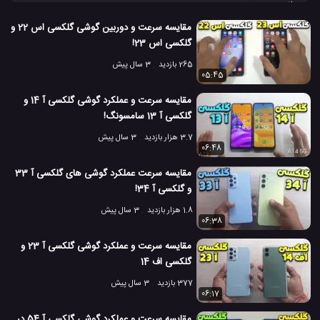
میانرده جدید است، اما به نظر شما در مقابل گلکسی S22 چگونه عملکردی
خواهد داشت ؟ گلکسی آ 73 سامسونگ دارای یک صفحه نمایش 6.7
مقایسه سرعت و دوربین گوشی گلکسی اس 22 و
اینچی Super AMOLED+ با نرخ تازه سازی 120 هرتزی است. همچنین
گلکسی اس 23!
از اندروید 12 و رابط کاربری One UI 4.1، پردازنده اسنپدراگون 778G
265 بازدید
3 سال پیش
5G ، رم 6 یا 8 گیگابایتی ، دوربین های 108، 12 ، 5 و 5 مگاپیکسلی و
05:45
دوربین جلو 32 مگاپیکسلی بهره می برد. از طرفی، گوشی گلکسی اس 22
مقایسه سرعت و عملکرد گوشی گلکسی آ 14 و
سامسونگ دارای یک نمایشگر 6.1 اینچی Dynamic AMOLED 2X
گلکسی آ 13 سامسونگ!
است. همچنین از پردازنده 4 نانومتری اسنپدراگون 8 نسل یک، اندروید
12 و رابط کاربری One UI 4.1 بهره می برد. این گوشی گلکسی اس 22
3.7 هزار بازدید
3 سال پیش
06:48
سامسونگ یک رم 8 گیگابایتی و 128 یا 512 گیگابایت حافظه را در اختیار
کاربران می گذارد. خودتان تست سرعت این دو گوشی برتر را در اینجا
مقایسه سرعت عملکرد گوشی های گلکسی آ 33
مشاهده کنید.
و گلکسی آ 34!
بررسی گلکسی آ 73 سامسونگ
#
1.8 هزار بازدید
3 سال پیش
06:38
بررسی گلکسی اس 22 سامسونگ
تست سرعت گوشی همراه
#
#
مقایسه سرعت و عملکرد گوشی گلکسی آ 23 و
گلکسی اف 14
تست سرعت موبایل
گلکسی آ 73 سامسونگ
#
#
377 بازدید
3 سال پیش
06:17
مشخصات گلکسی آ 73 سامسونگ
#
مقایسه سرعت و عملکرد گوشی گلکسی آ 54 در