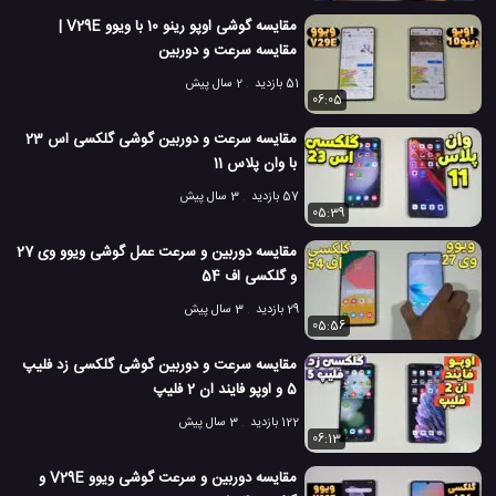
Galaxy A10
گلکسی A10
گلکسی A10 سامسونگ
#
#
#
مقایسه گوشی اوپو رینو 10 با ویوو V29E |
گلکسی M10
گلکسی M10 سامسونگ
مقایسه سرعت و دوربین
#
#
51 بازدید
2 سال پیش
مقایسه تلفن های همراه
مقایسه دوربین موبایل
#
#
06:05
مقایسه سرعت و دوربین گوشی گلکسی اس 23
مقایسه گلکسی M10 و گلکسی A10
مقایسه گوشی همراه
#
#
با وان پلاس 11
مقایسه موبایل
#
57 بازدید
3 سال پیش
05:39
13.8 هزار بازدید
7 سال پیش
تکنولوژی
موبایل
ویدئو
ویدئو های برر
مقایسه دوربین و سرعت عمل گوشی ویوو وی 27
و گلکسی اف 54
29 بازدید
3 سال پیش
05:56
مقایسه سرعت و دوربین گوشی گلکسی زد فلیپ
5 و اوپو فایند ان 2 فلیپ
122 بازدید
3 سال پیش
06:13
مقایسه دوربین و سرعت گوشی ویوو V29E و