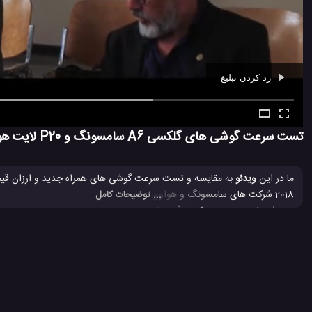
رد کردن تبلیغ
Ad -
00:39
تست سرعت گوشی های گلکسی A6 سامسونگ و P20 لایت هواوی
ما در این
ویدئو
... توضیحات کامل
پس این تست سرعت، که در آن برخی از برنامه ها و بازی ها را با هم و به صورت
659، و گلکسی آ 6 دارای یک پردازنده Exynos 7870 می باشد.
P20 لایت
P20 لایت هواوی
تست سرعت تلفن همراه
تست سرع
#
#
#
#
مقایسه P20 لایت و گلکسی A6
هواوی P20 لایت
#
#
3.4 هزار بازدید
7 سال پیش
تکنولوژی
موبایل
ویدئو
ویدئو های تکنو