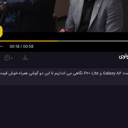
00:19 / 00:58
0
به مقایسه و تست سرعت گوشی های همراه جدید و ارزان قیمت Galaxy A6 و P20 Lite نگاهی می اندازیم تا ابن دو گو
2018 شرکت های سامسونگ و هواوی را کمی بیش
 همزمان باز می کنیم را مشاهده بنمائید تا ببنید که کدام گوشی می تواند سریع تر 
ت گوشی همراه
تست سرعت موبایل
گلکسی A6
گلکسی A6 پلاس
#
#
#
لوژی