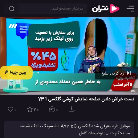
ببین چیه! 🎉
رد کردن تبلیغ
Ad -
00:42
تست خراش دادن صفحه نمایش گوشی گلکسی آ 73
2
4.0
0
موبایل تازه معرفی شده گلکسی A73 5G سامسونگ با یک شیشه
مستحکم جنس گوریلا گلس 5 ساخته شده و در این ویدئو استقامت آن
... توضیحات کامل