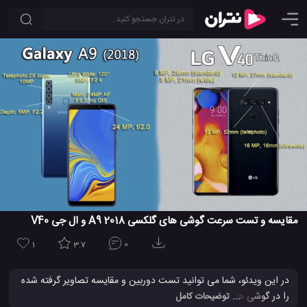
مقایسه و تست سرعت گوشی های گلکسی A9 2018 و ال جی V40
1
3.7
0
در این ویدئو، شما می توانید تست دوربین و مقایسه تصاویر گرفته شده
را در گوشی های سامسونگ گلکسی A9 2018 و LG V40 ThinQ
... توضیحات کامل