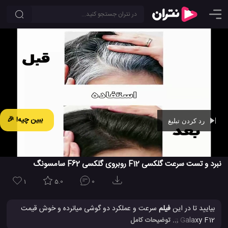
ببین چیه! 🎉
رد کردن تبلیغ
Ad -
00:43
نبرد و تست سرعت گلکسی F12 روبروی گلکسی F62 سامسونگ
1
5.0
0
بیایید تا در این
فیلم
سرعت و عملکرد دو گوشی میانرده و خوش قیمت
Samsung Galaxy F12 و Samsung Galaxy F62 را با هم مقاییسه
... توضیحات کامل