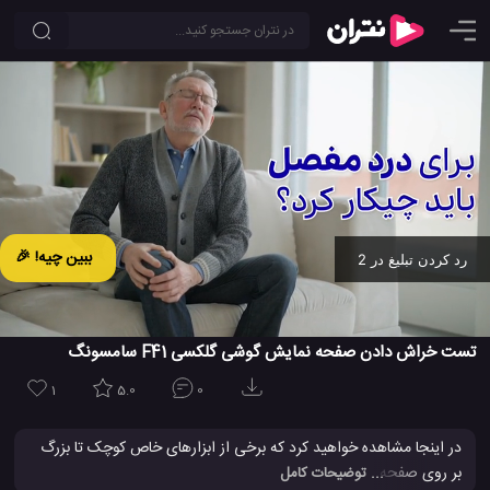
ببین چیه! 🎉
رد کردن تبلیغ در 2
Ad -
00:19
تست خراش دادن صفحه نمایش گوشی گلکسی F41 سامسونگ
1
5.0
0
در اینجا مشاهده خواهید کرد که برخی از ابزارهای خاص کوچک تا بزرگ
بر روی صفحه نمایش گشی جدید SAMSUNG GALAXY F41 کشید و
... توضیحات کامل