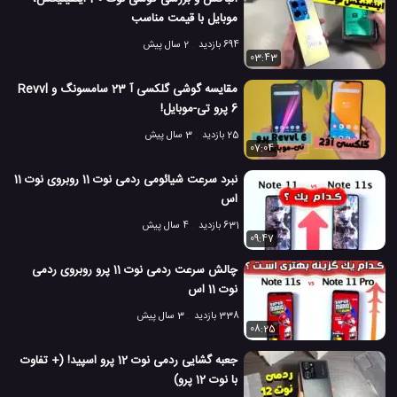
10.6 هزار بازدید
7 سال پیش
تکنولوژی
موبایل
ویدئو
ویدئو های برر
موبایل با قیمت مناسب
694 بازدید
2 سال پیش
03:43
مقایسه گوشی گلکسی آ 23 سامسونگ و Revvl
6 پرو تی-موبایل!
25 بازدید
3 سال پیش
07:04
نبرد سرعت شیائومی ردمی نوت 11 روبروی نوت 11
اس
631 بازدید
4 سال پیش
09:47
چالش سرعت ردمی نوت 11 پرو روبروی ردمی
نوت 11 اس
338 بازدید
3 سال پیش
08:25
جعبه گشایی ردمی نوت 12 پرو اسپید! (+ تفاوت
با نوت 12 پرو)