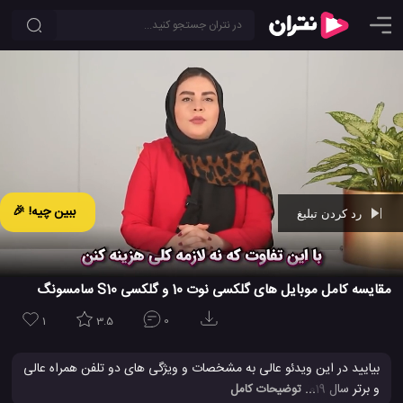
ببین چیه! 🎉
رد کردن تبلیغ
Ad -
01:28
مقایسه کامل موبایل های گلکسی نوت 10 و گلکسی S10 سامسونگ
1
3.5
0
بیایید در این ویدئو عالی به مشخصات و ویژگی های دو تلفن همراه عالی
و برتر سال 2019 سامسونگ، یعنی گوشی های همراه Galaxy NOTE 10
... توضیحات کامل