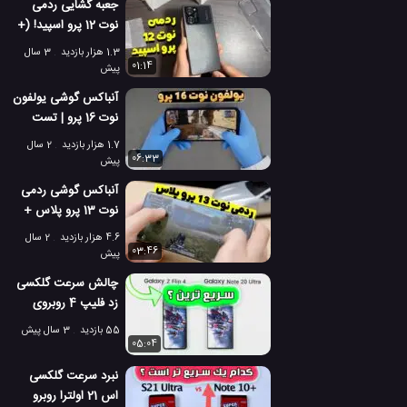
جعبه گشایی ردمی
نوت 12 پرو اسپید! (+
تفاوت با نوت 12 پرو)
1.3 هزار بازدید
3 سال
01:14
پیش
آنباکس گوشی یولفون
نوت 16 پرو | تست
بازی و عملکرد گوشی
1.7 هزار بازدید
2 سال
06:33
پیش
آنباکس گوشی ردمی
نوت 13 پرو پلاس +
تست بازی و دوربین
4.6 هزار بازدید
2 سال
گوشی
03:46
پیش
چالش سرعت گلکسی
زد فلیپ 4 روبروی
گلکسی نوت 20 اولترا
55 بازدید
3 سال پیش
05:04
نبرد سرعت گلکسی
اس 21 اولترا روبرو