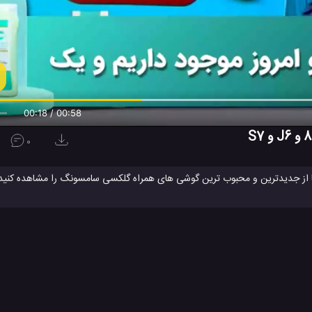
00:19 / 00:58
0
از جدیدترین و محبوب ترین گوشی های همراه گلکسی سامسونگ را مشاهده کنید و
S1 و S7 سامسونگ در سرعت و عملکرد های چند وظیفه ای بهتر عمل می کنند. شما در اصل تست بنچمارک این گ
یسه فرآیندهای سخت افزاری و معیارهای عملکرد با بهترین صنعت و بهترین شیوه ه
زمان و هزینه ها هستند. به نظر شما کدام یک از این موبایل های نام برده سامسو
ی دهد ؟ خودتان ببنید ....
ستگاه
تست بنچمارک گوشی همراه
تست بنچمارک موبایل
#
#
سونگ
گلکسی S9
گلکسی S9 سامسونگ
نوت 8 سامسونگ
#
#
#
وژی