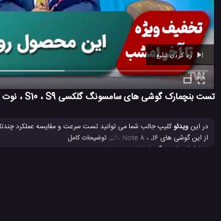
رد کردن تبلیغ
Ad -
00:39
تست بنچمارک گوشی های سامسونگ گلکسی S10 ، S9 ، نوت 8 و J6 و S7
در این
ویدئو
کلیپ جالب شما می توانید تست سرعت و مقایسه عملکرد چندتا 
از این گوشی های 0 ، S9، Note 8 ، J6
... توضیحات کامل
پرطرفدار سامسونگ را مشاهده می کنید. بنچمارک و یا معیار سنجش عملی ، مقا
می کند. چیزهایی که معمولاً در تست بنچمارک اندازه گیری می شوند کیفیت ، 
کدام یک در انجام کارهای چند وظیفه ای امتیاز بیشتری را به خودش اختصاص م
S10
S10 Plus سامسونگ
بنچمارک
بنچمارک CPU
بنچمارک د
#
#
#
#
#
تست مقاومت گلکسی J6 سامسونگ
گلکسی S10 سامسونگ
گلکسی S7 سام
#
#
#
8.1 هزار بازدید
7 سال پیش
تکنولوژی
موبایل
ویدئو
ویدئو های تکنول