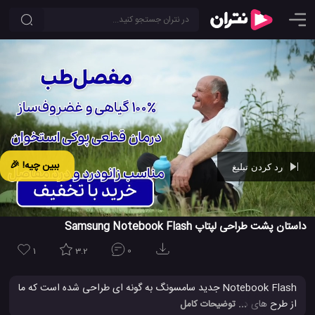
ببین چیه! 🎉
رد کردن تبلیغ
Ad -
00:05
داستان پشت طراحی لپتاپ Samsung Notebook Flash
1
3.2
0
Notebook Flash جدید سامسونگ به گونه ای طراحی شده است که ما
از طرح های درخشان و شیک و همینطور یک صدا آرامش بخش لذت
... توضیحات کامل