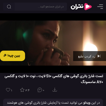
ببین چیه! 🎉
رد کردن تبلیغ
Ad -
00:26
تست شارژ باتری گوشی های گلکسی S10 لایت ، نوت 10 لایت و گلکسی
A70 سامسونگ
1
3.4
0
در این
ویدئو
می توانید تست یا آزمایش شارژ باتری گوشی های هوشمند