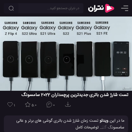
تست شارژ شدن باتری جدیدترین پرچمداران 2022 سامسونگ
1
5.0
0
ما در این
ویدئو
تست زمان شارژ شدن باتری گوشی های برتر و عالی
سامسونگ گلکسی زد فلیپ 4 ، گلکسی اس 22 اولترا ، اس 21 اولترا ،
... توضیحات کامل