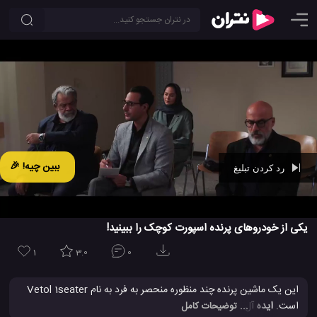
ببین چیه! 🎉
رد کردن تبلیغ
Ad -
00:41
یکی از خودروهای پرنده اسپورت کوچک را ببینید!
1
3.0
0
این یک ماشین پرنده چند منظوره منحصر به فرد به نام Vetol 1seater
است.
ایده
آل برای بررسی زمین های شخصی، مزارع، بازرسی های
... توضیحات کامل