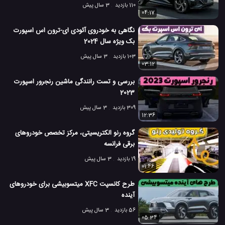
110 بازدید
3 سال پیش
04:17
نگاهی به خودروی آئودی ای-ترون اس اسپورت
بک ویژه سال 2024
103 بازدید
3 سال پیش
03:12
بررسی و تست رانندگی ماشین رنجرور اسپورت
2023
309 بازدید
3 سال پیش
12:36
گروه رنو الکتریسیتی، مرکز تخصص خودروهای
برقی فرانسه
19 بازدید
3 سال پیش
01:46
طرح کانسپت XFC میتسوبیشی برای خودروهای
آینده
56 بازدید
3 سال پیش
05:34